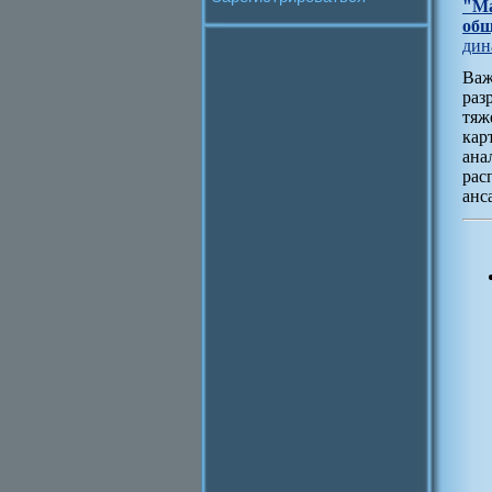
"Ма
общ
дин
Важ
раз
тяж
кар
ана
рас
анс