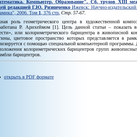
тематика. Компьютер. Образование". Cб. трудов XIII ме
ей редакцией Г.Ю. Ризниченко
Ижевск: Научно-издательский 
амика", 2006. Том
1
, 376 стр.
Стр. 57-67.
ная роль геометрического центра в художественной комп
работана Р. Арнхеймом [1]. Цель данной статьи – показать 
ести», или колориметрического барицентра в живописной ко
тины, цветовое пространство которых представляется в ра
лизируется с помощью специальной компьютерной программы. 
положения колориметрических барицентров групп живописны
амбли барицентров.
открыть в PDF формате