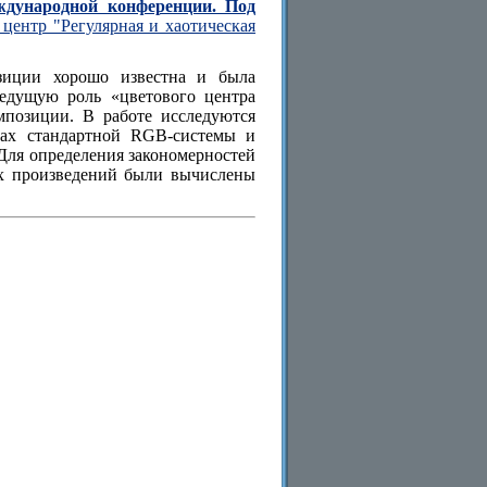
ждународной конференции. Под
центр "Регулярная и хаотическая
озиции хорошо известна и была
ведущую роль «цветового центра
мпозиции. В работе исследуются
мках стандартной RGB-системы и
Для определения закономерностей
х произведений были вычислены