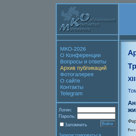
МКО-2026
А
О Конференции
Вопросы и ответы
Т
Архив публикаций
Фотогалерея
XI
О сайте
Контакты
То
Telegram
Ан
жи
Логин:
Пароль:
Фир
Запомнить
Росс
Зарегистрироваться