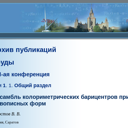
рхив публикаций
руды
II-ая конференция
м
1
. 1.
Общий раздел
самбль колориметрических барицентров при
вописных форм
стов В. В.
ия, Саратов