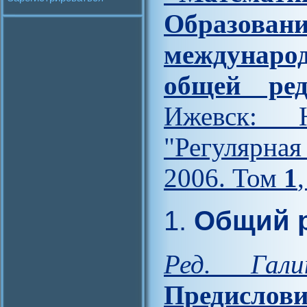
Образова
междунар
общей ред
Ижевск: Н
"Регулярна
2006. Том
1
1.
Общий р
Ред. Гал
Предислови