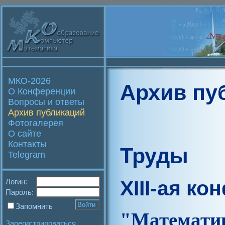
МКО-2026
Архив пу
О Конференции
Вопросы и ответы
Архив публикаций
Фотогалерея
О сайте
Контакты
Труды
Telegram
XIII-ая к
Логин:
Пароль:
Запомнить
"Матем
Зарегистрироваться