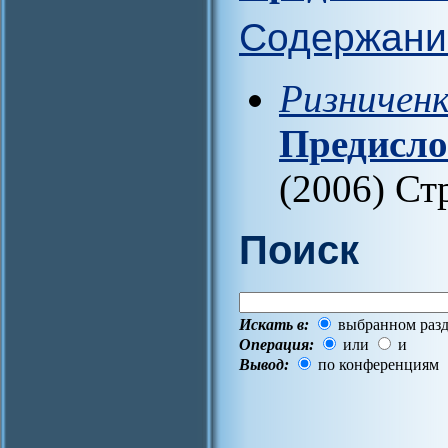
Содержани
Ризниченк
Предисло
(2006) Стр
Поиск
Искать в:
выбранном разд
Операция:
или
и
Вывод:
по конференциям