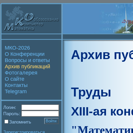
МКО-2026
Архив пу
О Конференции
Вопросы и ответы
Архив публикаций
Фотогалерея
О сайте
Контакты
Труды
Telegram
XIII-ая к
Логин:
Пароль:
Запомнить
"Матем
Зарегистрироваться