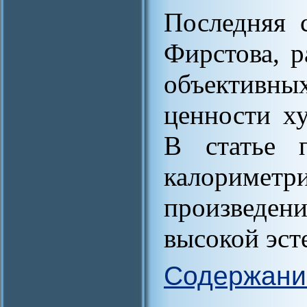
Последняя с
Фирстова, р
объективны
ценности х
В статье п
калориме
произведе
высокой эст
Содержани