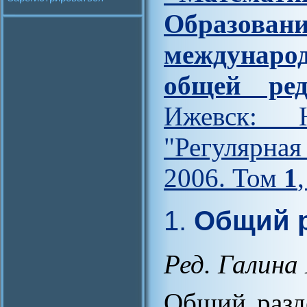
Образова
междунар
общей ред
Ижевск: Н
"Регулярна
2006. Том
1
1.
Общий р
Ред. Галина
Общий разд