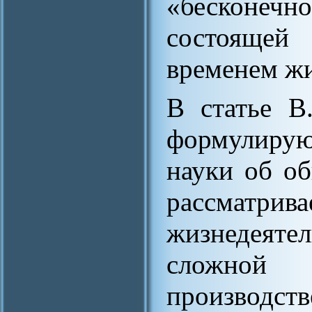
«бесконечн
состоящей
временем жи
В статье В
формулирую
науки об об
рассмат
жизнедеяте
сложно
производств