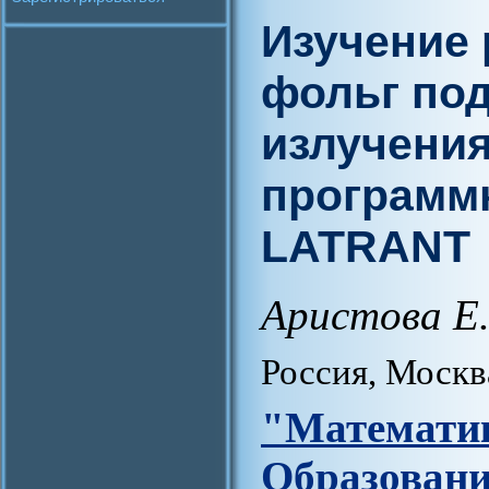
Изучение 
фольг под
излучения
программ
LATRANT
Аристова Е.
Россия, Москв
"Матем
Образова