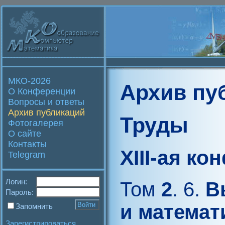
МКО-2026
Архив пу
О Конференции
Вопросы и ответы
Архив публикаций
Труды
Фотогалерея
О сайте
Контакты
XIII-ая к
Telegram
Логин:
Том
2
. 6.
В
Пароль:
и математ
Запомнить
Зарегистрироваться