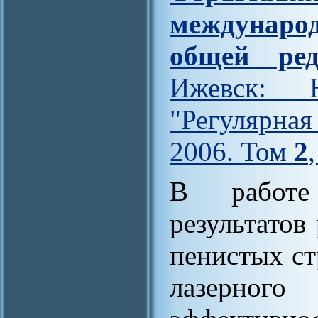
междунар
общей ред
Ижевск: Н
"Регулярна
2006. Том
2
В работе 
результатов
пенистых ст
лазерного 