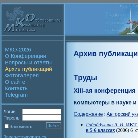
МКО-2026
Архив публикац
О Конференции
Вопросы и ответы
Архив публикаций
Фотогалерея
Труды
О сайте
Контакты
XIII-ая конференция
Telegram
Компьютеры в науке и
Логин:
Содержание
:
Авторский ук
Пароль:
Габайдулина Л. И.
ИКТ 
Запомнить
в 5-6 классах
(2006) 6 с
Зарегистрироваться