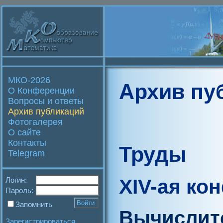
МКО-2026
Архив пу
О Конференции
Вопросы и ответы
Архив публикаций
Фотогалерея
О сайте
Контакты
Труды
Telegram
XIV-ая ко
Логин:
Пароль:
Запомнить
Вычислит
Зарегистрироваться