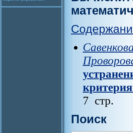
математич
Содержани
Савенкова
Проворова
устранен
критерия
7 стр.
Поиск