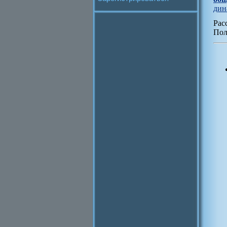
дин
Рас
Пол