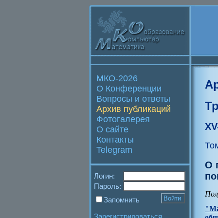
МКО-2026
А
О Конференции
Вопросы и ответы
Т
Архив публикаций
Фотогалерея
XV
О сайте
Контакты
То
Telegram
О 
по
Логин:
Пароль:
Пол
Запомнить
"Ма
Зарегистрироваться
общ