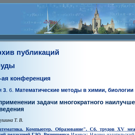
рхив публикаций
руды
-ая конференция
м
3
. 6.
Математические методы в химии, биологии
применении задачи многократного наилучше
ведения
ушина Т. В.
тематика. Компьютер. Образование". Cб. трудов XV ме
ей редакцией Г.Ю. Ризниченко
Ижевск: Научно-издательский 