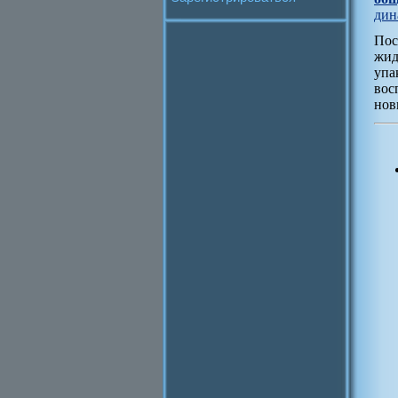
дин
Пос
жид
упа
вос
нов