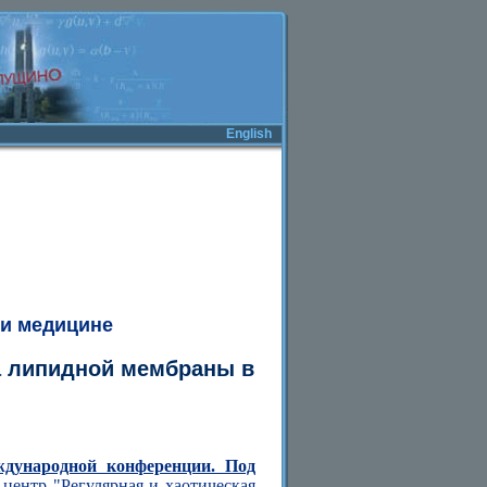
English
 и медицине
а липидной мембраны в
ждународной конференции. Под
центр "Регулярная и хаотическая