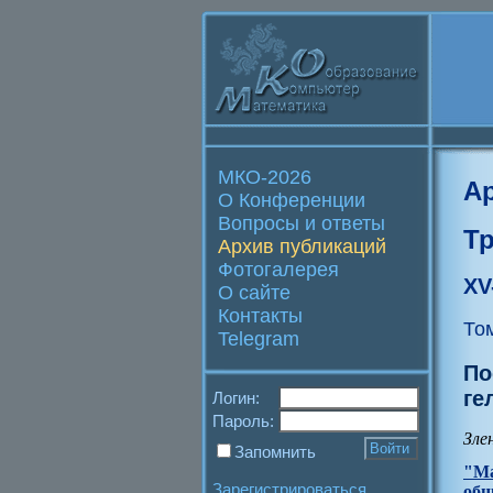
МКО-2026
А
О Конференции
Вопросы и ответы
Т
Архив публикаций
Фотогалерея
XV
О сайте
Контакты
То
Telegram
По
ге
Логин:
Пароль:
Злен
Запомнить
"Ма
Зарегистрироваться
общ