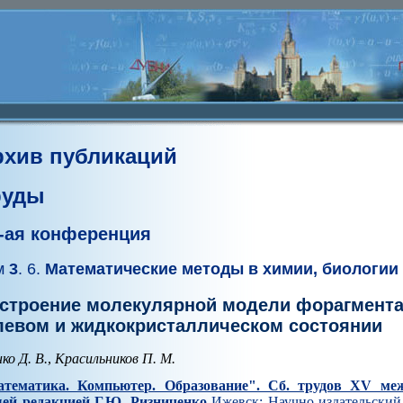
рхив публикаций
руды
-ая конференция
м
3
. 6.
Математические методы в химии, биологии
строение молекулярной модели форагмент
левом и жидкокристаллическом состоянии
ко Д. В.
,
Красильников П. М.
тематика. Компьютер. Образование". Cб. трудов XV ме
ей редакцией Г.Ю. Ризниченко
Ижевск: Научно-издательский 