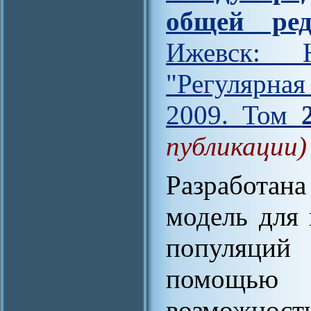
общей ред
Ижевск: Н
"Регулярна
2009. Том
публикации)
Разработан
модель для 
популяций
помощью м
возможнос