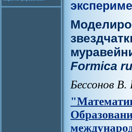
экспериме
Моделиро
звездчатк
муравейн
Formica ru
Бессонов В. 
"Матем
Образова
междунар