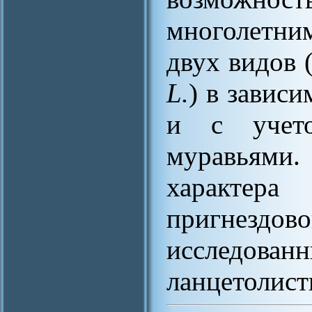
многолетни
двух видов 
L.
) в завис
и с учето
муравьям
характер
пригнездо
исследова
ланцетолист