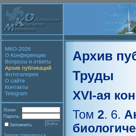
МКО-2026
Архив пу
О Конференции
Вопросы и ответы
Архив публикаций
Труды
Фотогалерея
О сайте
Контакты
XVI-ая ко
Telegram
Логин:
Том
2
. 6.
Ан
Пароль:
биологиче
Запомнить
Зарегистрироваться