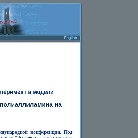
English
сперимент и модели
 полиаллиламина на
ждународной конференции. Под
центр "Регулярная и хаотическая