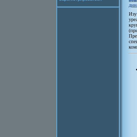
дин
Изу
уре
кру
(пр
Пре
спе
ком