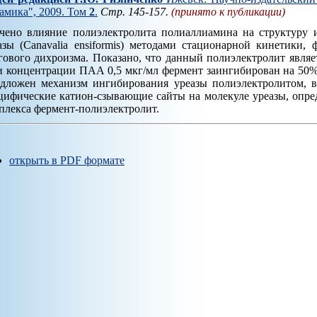
амика", 2009. Том
2
.
Стр. 145-157.
(принято к публикации)
чено влияние полиэлектролита полиаллиамина на структуру и
азы (Canavalia ensiformis) методами стационарной кинетики,
гового дихроизма. Показано, что данный полиэлектролит явля
и концентрации ПАА 0,5 мкг/мл фермент заингибирован на 50%
дложен механизм ингибирования уреазы полиэлектролитом, 
цифические катион-сзывающие сайты на молекуле уреазы, опр
плекса фермент-полиэлектролит.
открыть в PDF формате