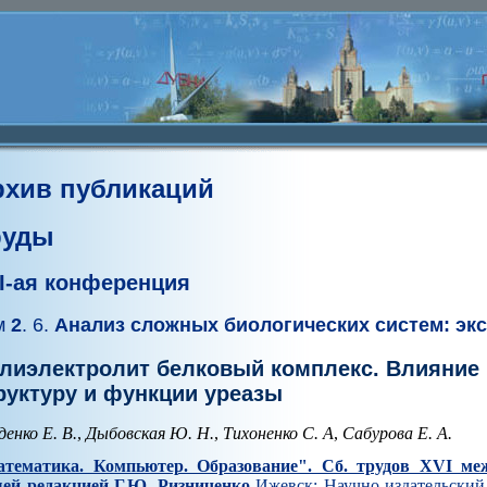
рхив публикаций
руды
I-ая конференция
м
2
. 6.
Анализ сложных биологических систем: эк
лиэлектролит белковый комплекс. Влияние
руктуру и функции уреазы
денко Е. В.
,
Дыбовская Ю. Н.
,
Тихоненко С. А
,
Сабурова Е. А.
тематика. Компьютер. Образование". Cб. трудов XVI ме
ей редакцией Г.Ю. Ризниченко
Ижевск: Научно-издательский 