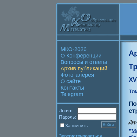
МКО-2026
А
О Конференции
Вопросы и ответы
Т
Архив публикаций
Фотогалерея
XV
О сайте
Контакты
То
Telegram
По
ст
Логин:
Пароль:
Дур
Запомнить
"Ма
Зарегистрироваться
общ