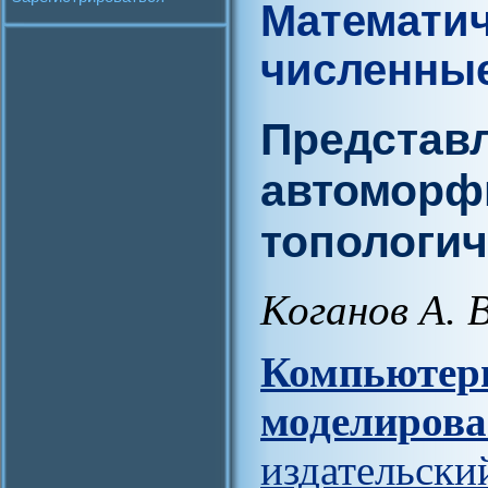
Математич
численны
Представл
автоморф
топологич
Коганов А. В
Компьют
моделирова
издательс