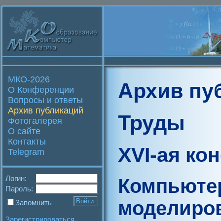
МКО-2026
Архив пу
О Конференции
Вопросы и ответы
Архив публикаций
Труды
Фотогалерея
О сайте
Контакты
XVI-ая ко
Telegram
Логин:
Компьюте
Пароль:
моделиро
Запомнить
Зарегистрироваться