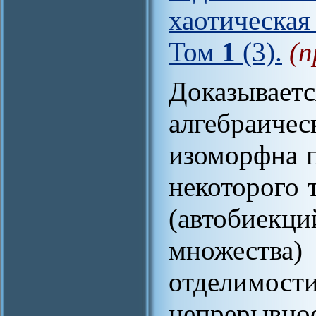
хаотическая
Том
1
(3).
(п
Доказыва
алгебраиче
изоморфна 
некоторого 
(автобиекц
множеств
отделимости
непрерыв