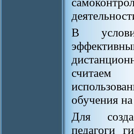
самоконтрол
деятельност
В услови
эффективн
дистанцион
считаем
использова
обучения на
Для созда
педагоги г