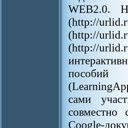
WEB2.0. На
(http://u
(http://ur
(http://ur
интеракти
пособи
(LearningAp
сами участ
совместно 
Coogle-доку