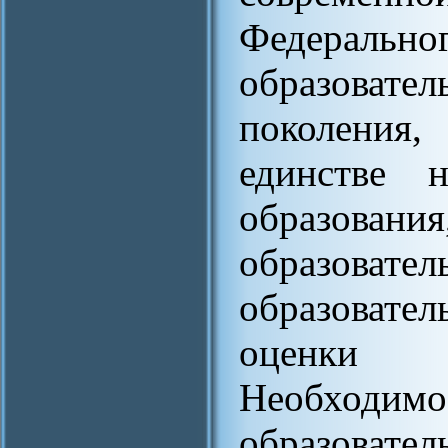
Федераль
образоват
поколения,
единстве 
образовани
образоват
образовател
оценки к
Необходимо
образовате