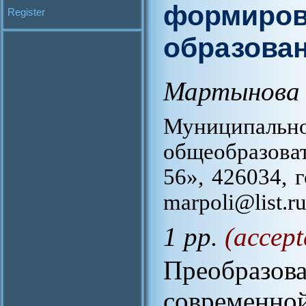
формиров
Register
образова
Мартынова 
Муницип
общеобразова
56», 426034, 
marpoli@list.r
1 pp.
(accept
Преобразов
современно