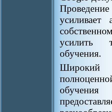
Проведен
усиливает 
собственно
усилить т
обучения.
Широкий с
полноцен
обучения
предост