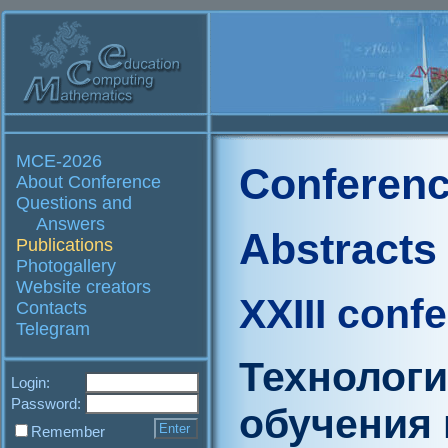
MCE-2026
Conferenc
About Conference
Questions and
Answers
Abstracts
Publications
Photogallery
Website creators
XXIII conf
Contacts
Telegram
Технологи
Login:
Password:
обучения 
Remember