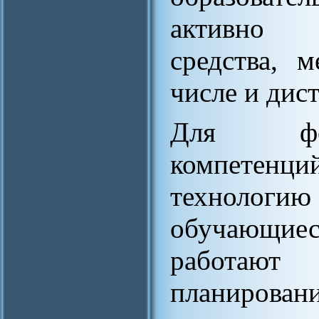
активно 
средства, 
числе и дис
Для фор
компетенци
технологи
обучающие
работают 
планиро