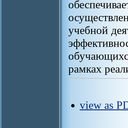
обеспечив
осуществл
учебной дея
эффектив
обучающихс
рамках реа
view as PD