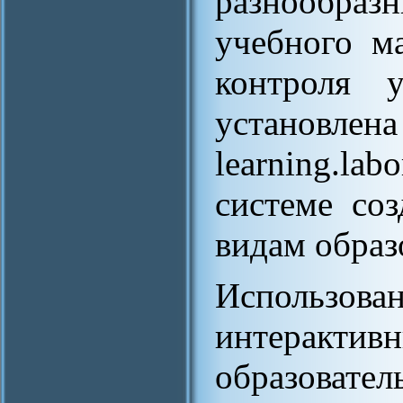
разнообраз
учебного м
контроля 
установлена 
learning.lab
системе со
видам образ
Использ
интерак
образова