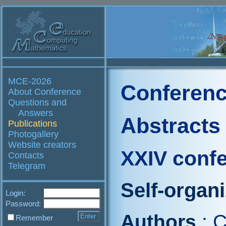
MCE-2026
Conferenc
About Conference
Questions and
Answers
Abstracts
Publications
Photogallery
Website creators
XXIV conf
Contacts
Telegram
Self-organ
Login:
Password:
Authors
:
C
Remember