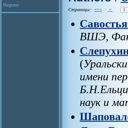
Register
Страницы:
<<<
<
Савостья
ВШЭ, Фак
Слепухин
(
Уральски
имени пер
Б.Н.Ельц
наук и м
Шаповало