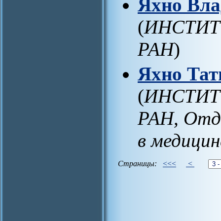
Яхно Вла
(
ИНСТИТ
РАН
)
Яхно Тат
(
ИНСТИТ
РАН, Отд
в медицин
Страницы:
<<<
<