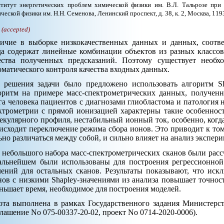
титут энергетических проблем химической физики им. В.Л. Тальрозе при
ческой физики им. Н.Н. Семенова, Ленинский проспект, д. 38, к. 2, Москва, 1193
.
(accepted)
ичие в выборке низкокачественных данных и данных, соотв
да содержат линейные комбинации объектов из разных классо
ества полученных предсказаний. Поэтому существует необх
оматического контроля качества входных данных.
 решения задачи было предложено использовать алгоритм Sh
оритм на примере масс-спектрометрических данных, полученн
га человека пациентов с диагнозами глиобластома и патология 
ктрометрии с прямой ионизацией характерны такие особенност
екулярного профиля, нестабильный ионный ток, особенно, когд
исходит переключение режима сбора ионов. Это приводит к том
ьно различаться между собой, и сильно влияет на анализ экспер
 небольшого набора масс-спектрометрических сканов были расс
альнейшем были использованы для построения регрессионной 
чений для остальных сканов. Результаты показывают, что иск
нов с низкими Shapley-значениями из анализа повышает точно
ньшает время, необходимое для построения моделей.
ота выполнена в рамках Государственного задания Министерс
глашение No 075-00337-20-02, проект No 0714-2020-0006).