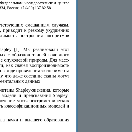
 Федеральном исследовательском центре
34, Россия, +7 (499) 137 82 58
етствующих смешанным случаям,
в, приводит к резкому ухудшению
одимость построения алгоритмов
apley [1]. Мы реализовали этот
ых с образцов тканей головного
не опухолевой природы. Для масс-
и, как слабая воспроизводимость
а в ходе проведения эксперимента
у, что даже соседние сканы могут
иментальных данных.
читаны Shapley-значения, которые
модели и предсказания Shapley-
лючение масс-спектрометрических
сть классификационных моделей и
тва науки и высшего образования