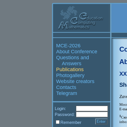
MCE-2026
Co
About Conference
Questions and
Ab
Answers
Publications
XX
Photogallery
Website creators
Sh
Contacts
Telegram
Zav
Моск
Login:
E-ma
Password:
1
Ско
inbo
Remember