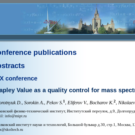
nference publications
stracts
X conference
apley Value as a quality control for mass spect
1
2
orotnyuk D.
,
Sorokin A.
,
Pekov S.
,
Eliferov V.
,
Bocharov K.
,
Nikolaev
овский физико-технический институт, Институтский переулок, д.9, Долгопрудн
il: info@mipt.ru
лковский институт науки и технологий, Большой бульвар д.30, стр.1, Москва, 12
x@skoltech.ru