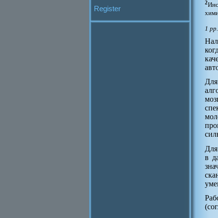
2
Инс
Register
хими
1 pp
Нал
ког
кач
авт
Для
алг
моз
спе
мол
про
сил
Для
в д
зна
ска
уме
Раб
(со