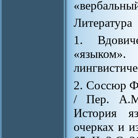
«вербальный
Литература
1. Вдович
«языком». 
лингвистичес
2. Соссюр Ф
/ Пер. А.М
История я
очерках и из