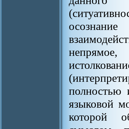
данного с
(ситуатив
осознан
взаимодейст
непрямое
истолкован
(интерпрети
полностью 
языковой м
которой о