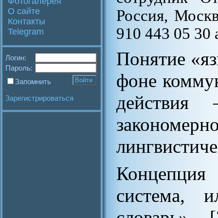
Фотогалерея
О сайте
Россия, Москв
Контакты
910 443 05 30
Telegram
Понятие «яз
Логин:
Пароль:
фоне коммун
Запомнить
действия 
Зарегистрироваться
закономер
лингвистиче
Концепция
система, 
словарь» [