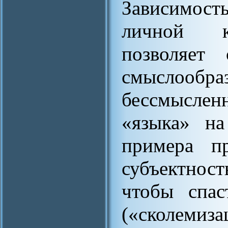
Зависимос
личной ко
позволяет 
смыслооб
бессмысле
«языка» на
примера пр
субъектнос
чтобы спас
(«сколемиз