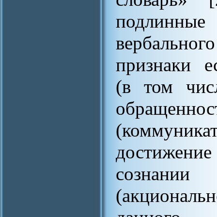
подлинные
вербальног
признаки е
(в том чис
обращеннос
(коммуника
достижение
сознани
(акциональ