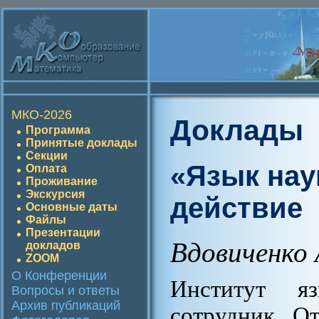
МКО-2026
Доклады
Программа
Принятые доклады
Секции
«Язык нау
Оплата
Проживание
Экскурсия
действие
Основные даты
Файлы
Презентации
Вдовиченко 
докладов
ZOOM
О Конференции
Институт я
Вопросы и ответы
Архив публикаций
сотрудник От