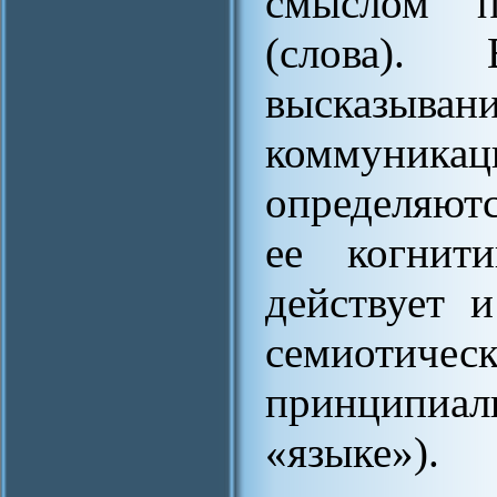
смыслом п
(слова).
высказывани
коммуника
определяют
ее когнити
действует 
семиотиче
принципи
«языке»).