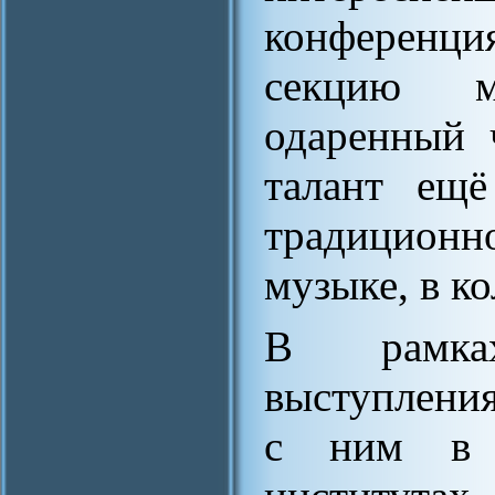
конференци
секцию ма
одаренный 
талант ещё
традиционно
музыке, в к
В рамка
выступлени
с ним в 