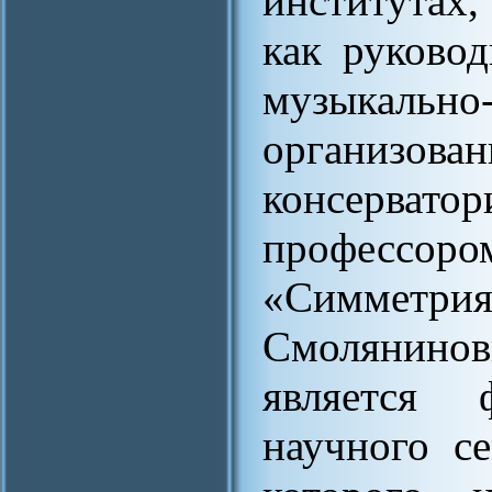
институтах,
как руково
музыкально
организо
консерв
профессоро
«Симметр
Смолянино
является 
научного с