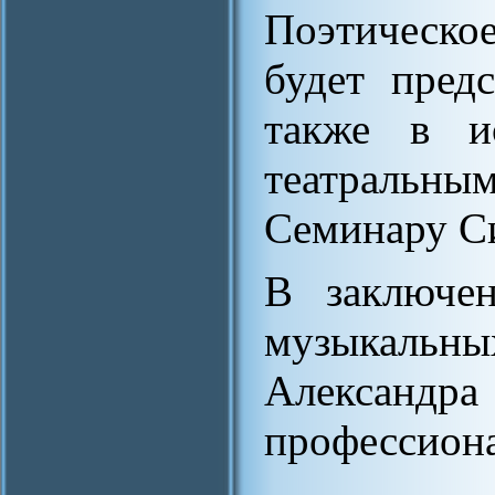
Поэтическо
будет пред
также в и
театральны
Семинару С
В заключен
музыкаль
Александ
профессион