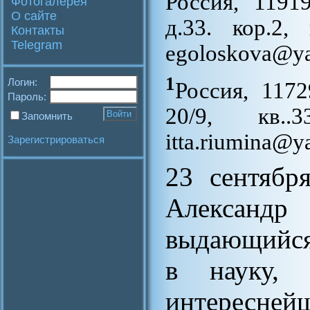
Россия, 1191
Фотогалерея
О сайте
д.33. кор.2,
Контакты
Telegram
egoloskova@ya
1
Логин:
Россия, 1172
Пароль:
20/9, кв..3
Запомнить
itta.riumina@y
Зарегистрироваться
23 сентябр
Александр
выдающийся
в науку, 
интерес