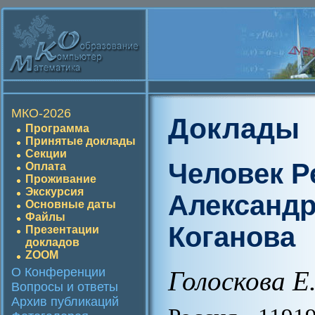
МКО-2026
Доклады
Программа
Принятые доклады
Секции
Человек Р
Оплата
Проживание
Экскурсия
Александ
Основные даты
Файлы
Коганова
Презентации
докладов
ZOOM
О Конференции
Голоскова Е
Вопросы и ответы
Архив публикаций