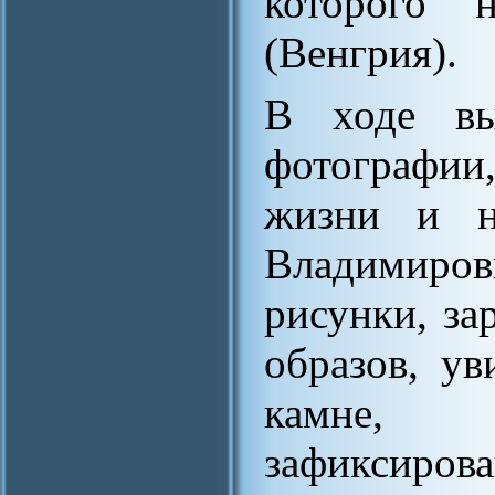
которого 
(Венгрия).
В ходе вы
фотографии
жизни и н
Владимиров
рисунки, за
образов, у
камне, 
зафиксиров