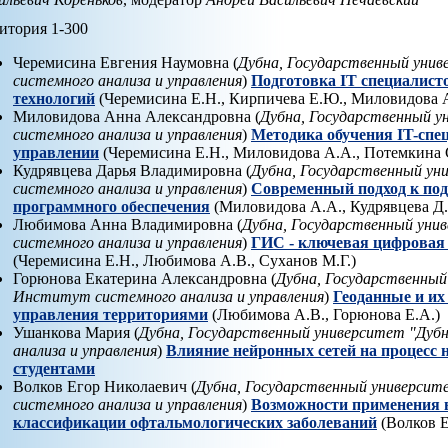
итория 1-300
Черемисина Евгения Наумовна (
Дубна, Государственный уни
системного анализа и управления
)
Подготовка IT специалист
технологий
(Черемисина Е.Н., Кирпичева Е.Ю., Миловидова 
Миловидова Анна Александровна (
Дубна, Государственный 
системного анализа и управления
)
Методика обучения IT-спе
управлении
(Черемисина Е.Н., Миловидова А.А., Потемкина 
Кудрявцева Дарья Владимировна (
Дубна, Государственный у
системного анализа и управления
)
Современный подход к под
программного обеспечения
(Миловидова А.А., Кудрявцева Д.
Любимова Анна Владимировна (
Дубна, Государственный уни
системного анализа и управления
)
ГИС - ключевая цифровая 
(Черемисина Е.Н., Любимова А.В., Суханов М.Г.)
Горюнова Екатерина Александровна (
Дубна, Государственный
Институт системного анализа и управления
)
Геоданные и их
управления территориями
(Любимова А.В., Горюнова Е.А.)
Ушанкова Мария (
Дубна, Государственный университет "Дуб
анализа и управления
)
Влияние нейронных сетей на процесс
студентами
Волков Егор Николаевич (
Дубна, Государственный универси
системного анализа и управления
)
Возможности применения 
классификации офтальмологических заболеваний
(Волков Е