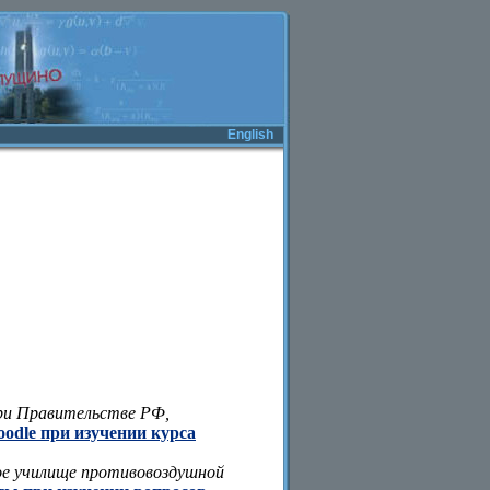
English
ри Правительстве РФ,
dle при изучении курса
ое училище противовоздушной