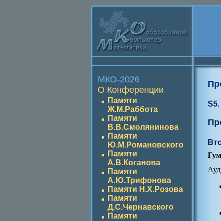
МКО-2026
Пр
О Конференции
Памяти
S5.
Ж.М.Раббота
Памяти
Пр
В.В.Смолянинова
Памяти
Вто
Ю.М.Романовского
Памяти
Гум
А.В.Коганова
Ауд
Памяти
А.Ю.Трифонова
Памяти Н.Х.Розова
Памяти
Д.С.Чернавского
Памяти