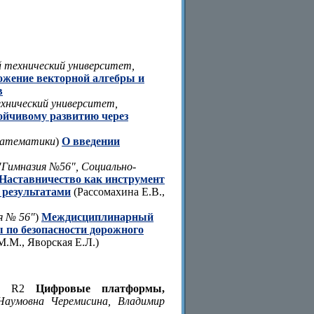
й технический университет,
жение векторной алгебры и
в
ехнический университет,
ойчивому развитию через
математики
)
О введении
Гимназия №56", Социально-
Наставничество как инструмент
 результатами
(Рассомахина Е.В.,
я № 56"
)
Междисциплинарный
 по безопасности дорожного
.М., Яворская Е.Л.)
ол R2
Цифровые платформы,
Наумовна Черемисина, Владимир