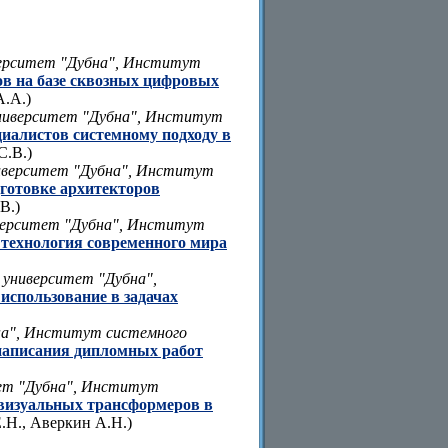
верситет "Дубна", Институт
ов на базе сквозных цифровых
А.А.)
университет "Дубна", Институт
циалистов системному подходу в
С.В.)
ниверситет "Дубна", Институт
готовке архитекторов
В.)
верситет "Дубна", Институт
технология современного мира
 университет "Дубна",
 использование в задачах
на", Институт системного
 написания дипломных работ
тет "Дубна", Институт
визуальных трансформеров в
.Н., Аверкин А.Н.)