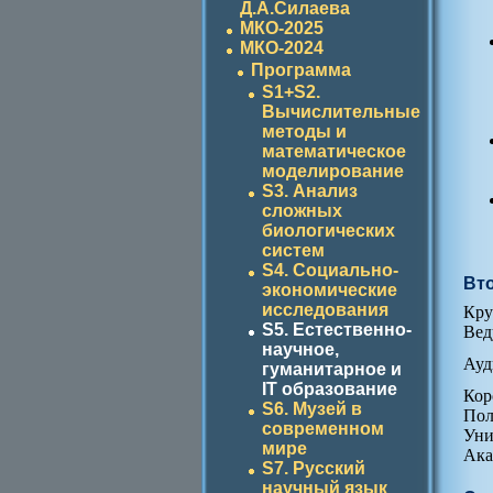
Д.А.Силаева
МКО-2025
МКО-2024
Программа
S1+S2.
Вычислительные
методы и
математическое
моделирование
S3. Анализ
сложных
биологических
систем
S4. Социально-
Вто
экономические
исследования
Кр
S5. Естественно-
Ве
научное,
Ауд
гуманитарное и
IT образование
Ко
S6. Музей в
Пол
современном
Уни
мире
Ака
S7. Русский
научный язык