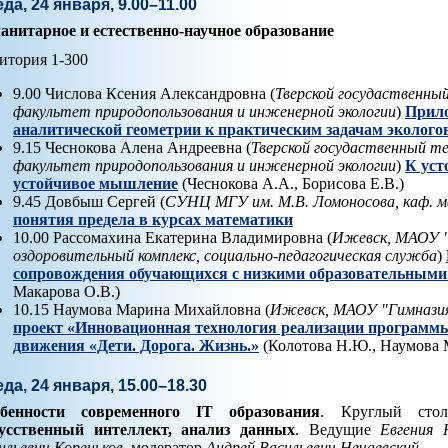
да, 24 января, 9.00–11.00
анитарное и естественно-научное образование
итория 1-300
9.00 Числова Ксения Александровна (
Тверской госудаственны
факультет природопользования и инженерной экологии
)
Прило
аналитической геометрии к практическим задачам эколого
9.15 Чеснокова Алена Андреевна (
Тверской госудаственный т
факультет природопользования и инженерной экологии
)
К уст
устойчивое мышление
(Чеснокова А.А., Борисова Е.В.)
9.45 Довбыш Сергей (
СУНЦ МГУ им. М.В. Ломоносова, каф. 
понятия предела в курсах математики
10.00 Рассомахина Екатерина Владимировна (
Ижевск, МАОУ "
оздоровительный комплекс, социально-педагогическая служба
)
сопровождения обучающихся с низкими образовательными
Макарова О.В.)
10.15 Наумова Марина Михайловна (
Ижевск, МАОУ "Гимнази
проект «Инновационная технология реализации программы
движения «Дети. Дорога. Жизнь.»
(Колотова Н.Ю., Наумова М
да, 24 января, 15.00–18.30
бенности современного IT образования
. Круглый ст
усственный интеллект, анализ данных
. Ведущие
Евгения 
ильевич Кореньков
, модератор
Андрей Васильевич Нечаевский