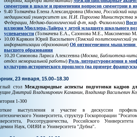
обороны, кафедра математики
)
Междисциплинарные акцент
симметрии в школе и применении вопросов симметрии в и
9.40 Толмачёва Елена Александровна (
Москва, Российский нац
медицинский университет им. Н.И. Пирогова Министерства з
Федерации, Медико-биологический ф-т, каф. Физиологии
)
Восп
иллюзии Мюллера-Лайера у детей младшего школьного возр
успеваемости
(Толмачева Е.А., Сазонова М.Е., Максименко М
10.00 Карякин Юрий Васильевич (
Томский политехнический у
информатизации образования
)
Об онтногенезном мышлении 
высшего образования
10.20 Симонова Лариса Алексеевна (
Москва, Библиотека-читал
отдел мемориальной работы
)
Роль литературоведения в ми
культурно-исторического прошлого (на примере французск
рник, 23 января, 15.00–18.30
углый стол
Международные аспекты подготовки кадров д
дущие
Дмитрий Владимирович Каманин
,
Владимир Васильевич Ко
итория 1-300
роткие выступления и участие в дискуссии профиль
итехнического Университета, структур Госкорпорации "Росатом
верситета, Россотрудничества, Российского Университет
демии Наук, ОИЯИ и Университета "Дубна".