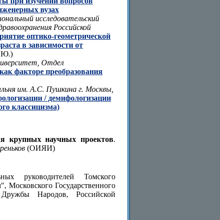
ы при изучении вопросов
нженерных вузах
иональный исследовательский
дравоохранения Российской
риятие оптико-геометрической
аста в зависимости от
.Ю.)
ниверситет, Отдел
как факторе преобразования
ьня им. А.С. Пушкина г. Москвы,
фологизации / демифологизации
ого классицизма)
ля крупных научных проектов
.
реньков
(ОИЯИ)
ных руководителей Томского
", Московского Государственного
а Дружбы Народов, Российской