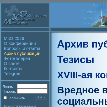
МКО-2026
Архив пу
О Конференции
Вопросы и ответы
Архив публикаций
Тезисы
Фотогалерея
О сайте
Контакты
XVIII-ая 
Telegram
Логин:
Вредное 
Пароль:
социальны
Запомнить
Зарегистрироваться