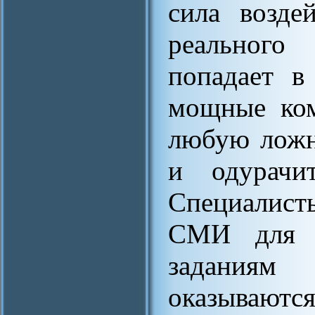
сила возде
реального
попадает в
мощные ком
любую ложн
и одурачи
Специалист
СМИ для у
заданиям 
оказывают