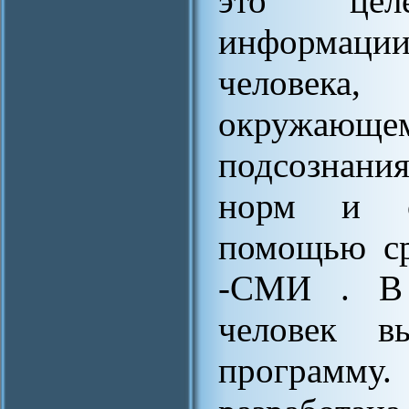
это целе
информац
человека
окружаю
подсознания
норм и ст
помощью ср
-СМИ . В 
человек в
программ