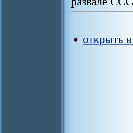
развале ССС
открыть 