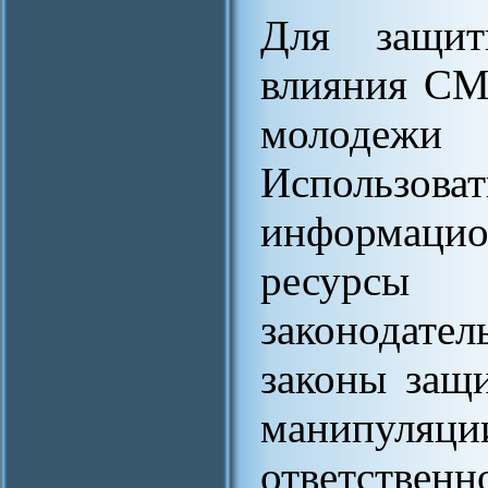
Для защит
влияния СМ
молодежи
Использ
информаци
ресурсы
законодате
законы защ
манипуляц
ответст