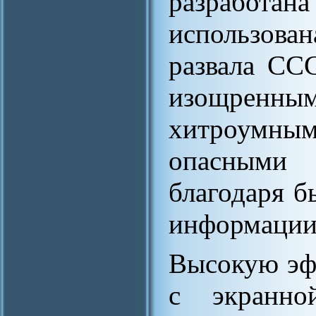
разрабо
использова
развала СС
изощре
хитроумн
опасными
благодаря 
информации 
Высокую эф
с экранно