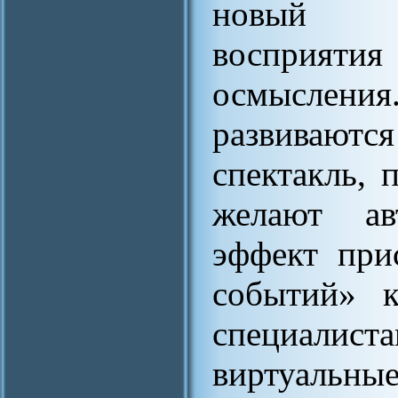
новый т
восприятия
осмыслен
развиваю
спектакль, 
желают ав
эффект при
событий» к
специали
виртуальны