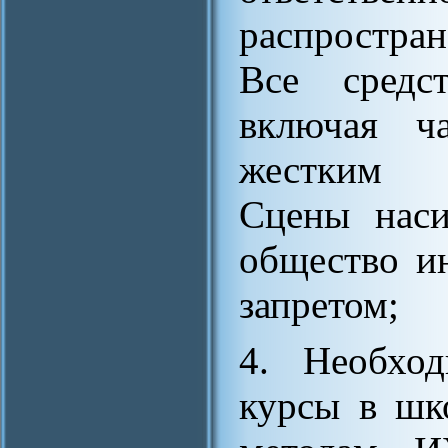
распростран
Все средс
включая ч
жестким о
Сцены наси
общество и
запретом;
4. Необход
курсы в шк