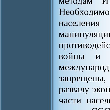
методам И
Необходимо
населени
манипуляц
противодей
войны и м
междунаро
запрещены,
развалу эко
части насел