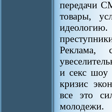
передачи С
товары, ус
идеологию.
преступники
Реклама, 
увеселитель
и секс шоу
кризис эко
все это си
молодежи.