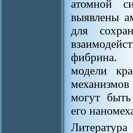
атомной с
выявлены а
для сохран
взаимодей
фибрина. 
модели кр
механизмо
могут быть
его наномеха
Литература