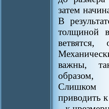
затем начин
В результа
толщиной в
ветвятся, 
Механическ
важны, та
образом,
Слишком 
приводить к
– к чрезмер