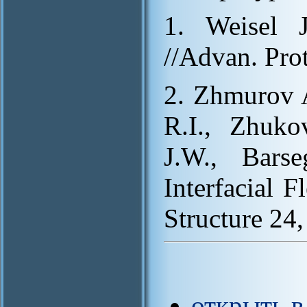
1. Weisel 
//Advan. Pro
2. Zhmurov A
R.I., Zhuko
J.W., Bars
Interfacial F
Structure 24
открыть в