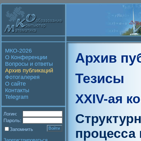
МКО-2026
Архив пу
О Конференции
Вопросы и ответы
Архив публикаций
Тезисы
Фотогалерея
О сайте
Контакты
XXIV-ая к
Telegram
Логин:
Структур
Пароль:
процесса
Запомнить
Зарегистрироваться