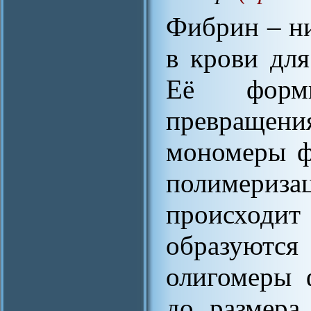
Фибрин – ни
в крови для
Её форми
превращен
мономеры ф
полимериза
происход
образуются
олигомеры 
до размера