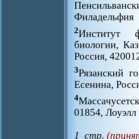
Пенсильванс
Филадельфия
2
Институт 
биологии, Ка
Россия, 42001
3
Рязанский го
Есенина, Росси
4
Массачусетс
01854, Лоуэлл
1 стр.
(приня