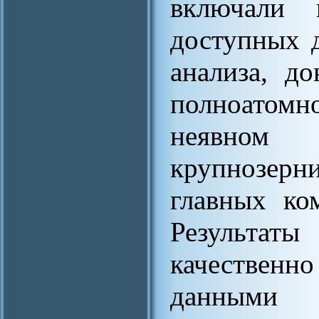
включали 
доступных 
анализа, д
полноатомн
неявном 
крупнозерн
главных ко
Результа
качественно
данными 