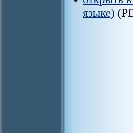
языке)
(P