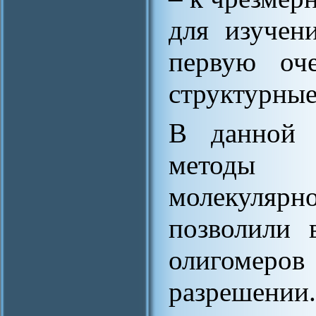
для изучен
первую оч
структурные
В данной 
методы
молекулярн
позволили 
олигомеро
разрешени