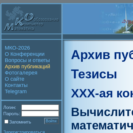
МКО-2026
Архив пу
О Конференции
Вопросы и ответы
Архив публикаций
Тезисы
Фотогалерея
О сайте
Контакты
XXX-ая к
Telegram
Логин:
Вычислит
Пароль:
математич
Запомнить
Зарегистрироваться