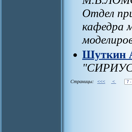
Отдел пр
кафедра 
моделиро
Шуткин А
"СИРИУС
Страницы:
<<<
<