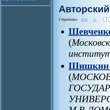
Авторский
Страницы:
<<<
<
Шевченко
(
Московск
институт
Шишкин 
(
МОСКО
ГОСУДА
УНИВЕРС
М.В.ЛОМО