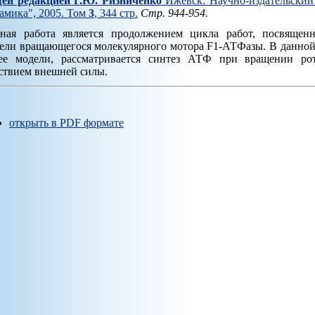
ей редакцией Г.Ю. Ризниченко
Ижевск: Научно-издательский 
амика", 2005. Том
3
, 344 стр.
Стр. 944-954.
ная работа является продолжением цикла работ, посвящен
ели вращающегося молекулярного мотора F1-АТФазы. В данной 
ее модели, рассматривается синтез АТФ при вращении ро
ствием внешней силы.
открыть в PDF формате