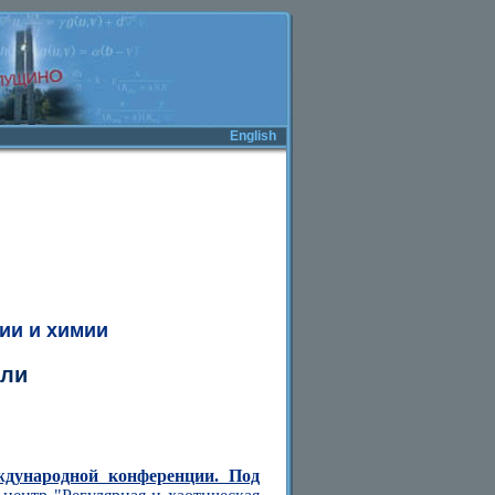
English
ии и химии
ели
ждународной конференции. Под