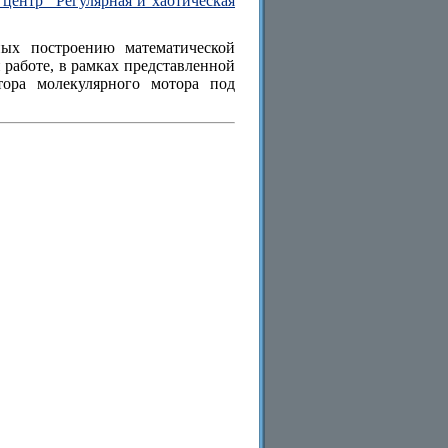
центр "Регулярная и хаотическая
ных построению математической
работе, в рамках представленной
тора молекулярного мотора под