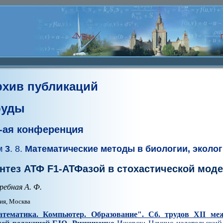
рхив публикаций
руды
I-ая конференция
м
3
. 8.
Математические методы в биологии, эколог
нтез АТФ F1-АТФазой в стохастической мод
ребная А. Ф.
ия, Москва
тематика. Компьютер. Образование". Cб. трудов XII ме