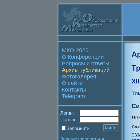
МКО-2026
А
О Конференции
Вопросы и ответы
Т
Архив публикаций
Фотогалерея
XI
О сайте
Контакты
То
Telegram
Си
Логин:
Пог
Пароль:
Росс
Запомнить
"Ма
Зарегистрироваться