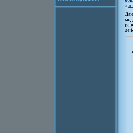
общ
дин
Дан
мод
ран
дей