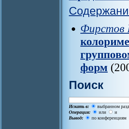
Содержани
Фирстов В
колориме
группово
форм
(200
Поиск
Искать в:
выбранном разд
Операция:
или
и
Вывод:
по конференциям