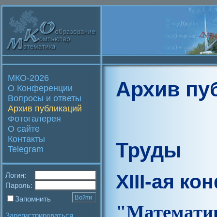
МКО-2026
Архив пу
О Конференции
Вопросы и ответы
Архив публикаций
Фотогалерея
О сайте
Контакты
Труды
Telegram
XIII-ая к
Логин:
Пароль:
Запомнить
"Матем
Зарегистрироваться