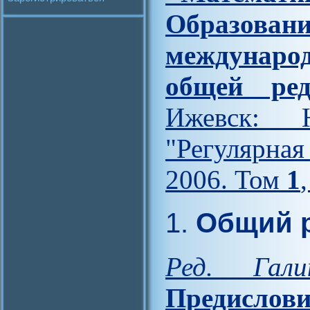
Образова
междунар
общей ред
Ижевск: Н
"Регулярна
2006. Том
1
1.
Общий р
Ред. Гал
Предислови