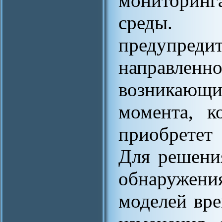
мониторин
среды. 
предупред
направле
возникаю
момента, к
приобретет
Для решени
обнаружени
моделей вр