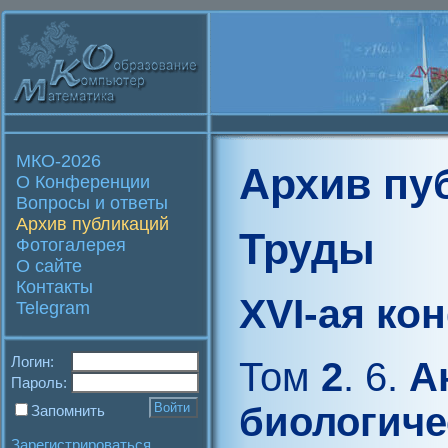
МКО-2026
Архив пу
О Конференции
Вопросы и ответы
Архив публикаций
Труды
Фотогалерея
О сайте
Контакты
XVI-ая ко
Telegram
Логин:
Том
2
. 6.
Ан
Пароль:
биологиче
Запомнить
Зарегистрироваться