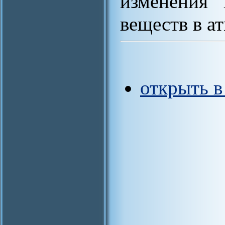
изменения 
веществ в а
открыть 