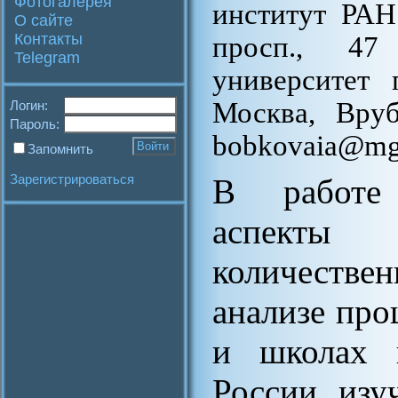
Фотогалерея
институт РАН
О сайте
Контакты
просп., 47
Telegram
университет 
Москва, Врубе
Логин:
Пароль:
bobkovaia@mg
Запомнить
Зарегистрироваться
В работе 
аспекты
количеств
анализе про
и школах в
России, изу