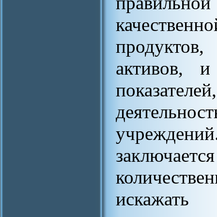
правиль
качестве
продуктов,
активов, и
показате
деятельн
учрежден
заключа
количеств
искажать