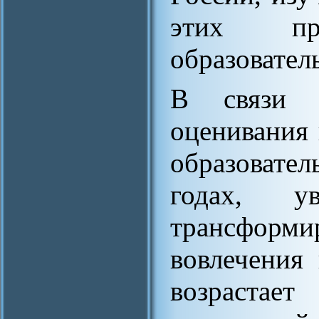
этих пр
образовател
В связи 
оценивания
образовате
годах, у
трансформи
вовлечения
возрастает