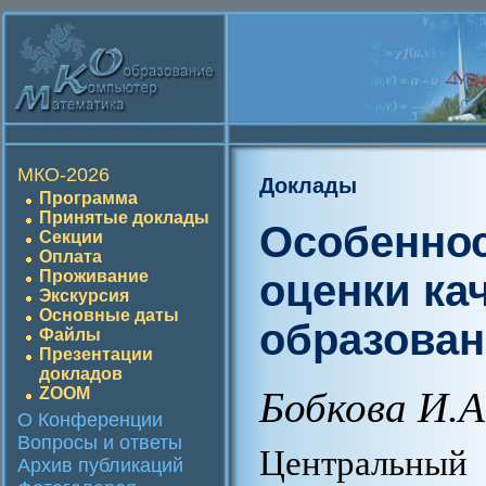
МКО-2026
Доклады
Программа
Принятые доклады
Особеннос
Секции
Оплата
оценки ка
Проживание
Экскурсия
Основные даты
образова
Файлы
Презентации
докладов
ZOOM
Бобкова И.А
О Конференции
Вопросы и ответы
Центральны
Архив публикаций