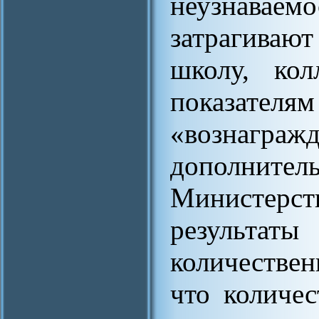
неузнава
затрагиваю
школу, ко
показат
«вознаграж
дополните
Министер
результат
количествен
что количес