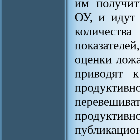
им получит
ОУ, и идут
количест
показателе
оценки ложа
приводят к
продуктивн
переве
продуктивн
публикацио